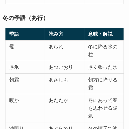
冬の季語（あ行）
季語
読み方
意味・解説
霰
あられ
冬に降る氷の
粒
厚氷
あつごおり
厚く張った氷
朝霜
あさしも
朝方に降りる
霜
暖か
あたたか
冬にあって春
を思わせる陽
気
油照り
あぶらでり
冬の晴天で油