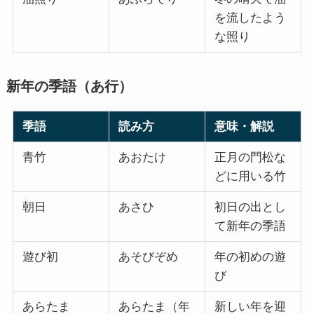
を流したよう
な照り
新年の季語（あ行）
季語
読み方
意味・解説
青竹
あおたけ
正月の門松な
どに用いる竹
朝日
あさひ
初日の出とし
て新年の季語
遊び初
あそびぞめ
年の初めの遊
び
あらたま
あらたま（年
新しい年を迎