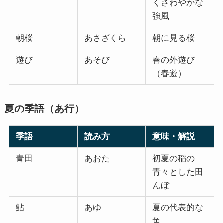
くさわやかな
強風
朝桜
あさざくら
朝に見る桜
遊び
あそび
春の外遊び
（春遊）
夏の季語（あ行）
季語
読み方
意味・解説
青田
あおた
初夏の稲の
青々とした田
んぼ
鮎
あゆ
夏の代表的な
魚