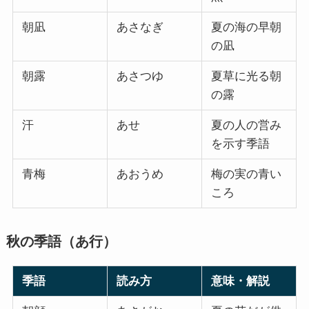
朝凪
あさなぎ
夏の海の早朝
の凪
朝露
あさつゆ
夏草に光る朝
の露
汗
あせ
夏の人の営み
を示す季語
青梅
あおうめ
梅の実の青い
ころ
秋の季語（あ行）
季語
読み方
意味・解説