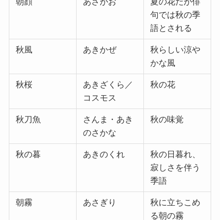
朝顔
あさがお
夏の花だが俳
句では秋の季
語とされる
秋風
あきかぜ
秋らしい涼や
かな風
秋桜
あきざくら／
秋の花
コスモス
秋刀魚
さんま・あき
秋の味覚
のさかな
秋の暮
あきのくれ
秋の日暮れ、
寂しさを伴う
季語
朝霧
あさぎり
秋に立ちこめ
る朝の霧