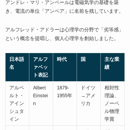
アンドレ・マリ・アンペールは電磁気学の基礎を築
き、電流の単位「アンペア」に名前を残しています。
アルフレッド・アドラーは心理学の分野で「劣等感」
という概念を提唱し、個人心理学を創始しました。
日本語
アルフ
時代
国
主な業
名
ァベッ
績
ト表記
アルベ
Albert
1879-
ドイツ
相対性
ルト・
Einstei
1955年
→アメ
理論、
アイン
n
リカ
ノーベ
シュタ
ル物理
イン
学賞