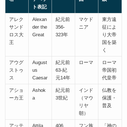
ト表記
アレク
Alexan
紀元前
マケド
東方遠
サンド
der the
356-
ニア
征によ
ロス大
Great
323年
り大帝
王
国を築
く
アウグ
August
紀元前
ローマ
ローマ
ストゥ
us
63-紀
帝国初
ス
Caesar
元14年
代皇帝
アショ
Ashok
紀元前
インド
仏教を
ーカ王
a
3世紀
（マウ
保護・
リヤ
普及
朝）
アッテ
Attila
406
フン族
「神の