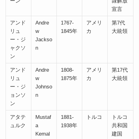
ーン
隷解放
宣言
アンド
Andre
1767-
アメリ
第7代
リュ
w
1845年
カ
大統領
ー・ジ
Jackso
ャクソ
n
ン
アンド
Andre
1808-
アメリ
第17代
リュ
w
1875年
カ
大統領
ー・ジ
Johnso
ョンソ
n
ン
アタテ
Mustaf
1881-
トルコ
トルコ
ュルク
a
1938年
共和国
Kemal
建国