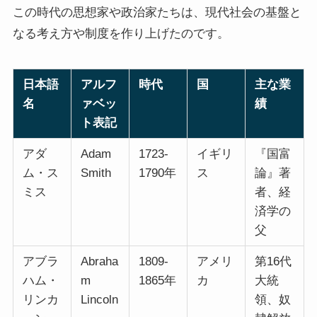
この時代の思想家や政治家たちは、現代社会の基盤と
なる考え方や制度を作り上げたのです。
日本語
アルフ
時代
国
主な業
名
ァベッ
績
ト表記
アダ
Adam
1723-
イギリ
『国富
ム・ス
Smith
1790年
ス
論』著
ミス
者、経
済学の
父
アブラ
Abraha
1809-
アメリ
第16代
ハム・
m
1865年
カ
大統
リンカ
Lincoln
領、奴