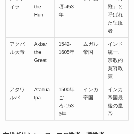
ィラ
the
頃-453
鞭」と
Hun
年
呼ばれ
た征服
者
アクバ
Akbar
1542-
ムガル
インド
ル大帝
the
1605年
帝国
統一、
Great
宗教的
寛容政
策
アタワ
Atahua
1500年
インカ
インカ
ルパ
lpa
ご
帝国
帝国最
ろ-153
後の皇
3年
帝