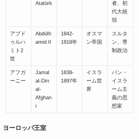
Atatürk
者、初
代大統
領
アブド
Abdülh
1842-
オスマ
スルタ
ゥルハ
amid II
1918年
ン帝国
ン、専
ミト2
制政治
世
アフガ
Jamal
1838-
イスラ
パン・
ーニー
al-Din
1897年
ーム世
イスラ
al-
界
ーム主
Afghan
義の思
i
想家
ヨーロッパ王室