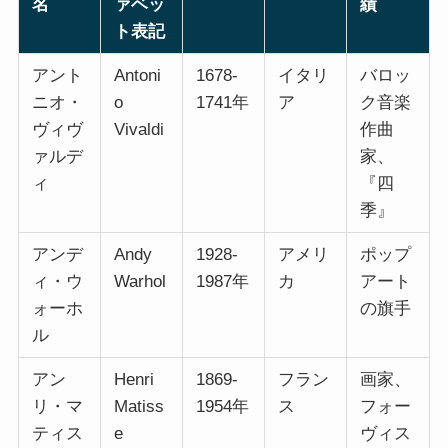
名
ァベッ
績
ト表記
アント
Antoni
1678-
イタリ
バロッ
ニオ・
o
1741年
ア
ク音楽
ヴィヴ
Vivaldi
作曲
ァルデ
家、
ィ
『四
季』
アンデ
Andy
1928-
アメリ
ポップ
ィ・ウ
Warhol
1987年
カ
アート
ォーホ
の旗手
ル
アン
Henri
1869-
フラン
画家、
リ・マ
Matiss
1954年
ス
フォー
ティス
e
ヴィス