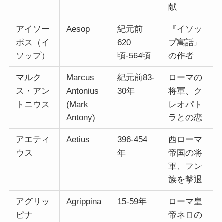
献
アイソー
Aesop
紀元前
『イソッ
ポス（イ
620
プ寓話』
ソップ）
頃-564頃
の作者
マルク
Marcus
紀元前83-
ローマの
ス・アン
Antonius
30年
将軍、ク
トニウス
(Mark
レオパト
Antony)
ラとの恋
アエティ
Aetius
396-454
西ローマ
ウス
年
帝国の将
軍、フン
族を撃退
アグリッ
Agrippina
15-59年
ローマ皇
ピナ
帝ネロの