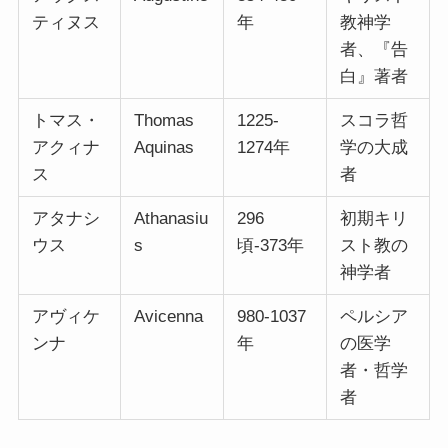
ティヌス
年
教神学
者、『告
白』著者
トマス・
Thomas
1225-
スコラ哲
アクィナ
Aquinas
1274年
学の大成
ス
者
アタナシ
Athanasiu
296
初期キリ
ウス
s
頃-373年
スト教の
神学者
アヴィケ
Avicenna
980-1037
ペルシア
ンナ
年
の医学
者・哲学
者