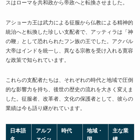
スはローマを共和政から帝政へと転換させました。
アショーカ王は武力による征服から仏教による精神的
統治へと転換した珍しい支配者で、アッティラは「神
の鞭」として恐れられたフン族の王でした。アクバル
大帝はインドを統一し、異なる宗教を受け入れる寛容
な政策で知られています。
これらの支配者たちは、それぞれの時代と地域で圧倒
的な影響力を持ち、後世の歴史の流れを大きく変えま
した。征服者、改革者、文化の保護者として、彼らの
業績は今も語り継がれています。
日本語
アルフ
時代
地域・
主な業
名
ァベッ
国
績