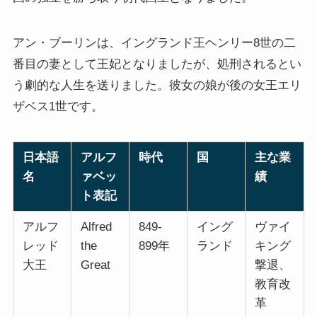
アン・ブーリンは、イングランド王ヘンリー8世の二
番目の妻として王妃となりましたが、処刑されるとい
う劇的な人生を送りました。彼女の娘が後の女王エリ
ザベス1世です。
日本語
アルフ
時代
国
主な業
名
ァベッ
績
ト表記
アルフ
Alfred
849-
イング
ヴァイ
レッド
the
899年
ランド
キング
大王
Great
撃退、
教育改
革