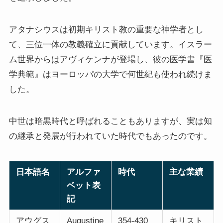
アタナシウスは初期キリスト教の重要な神学者とし
て、三位一体の教義確立に貢献しています。イスラー
ム世界からはアヴィケンナが登場し、彼の医学書『医
学典範』はヨーロッパの大学で何世紀も使われ続けま
した。
中世は暗黒時代と呼ばれることもありますが、実は知
の継承と発展が行われていた時代でもあったのです。
日本語名
アルファ
時代
主な業績
ベット表
記
アウグス
Augustine
354-430
キリスト