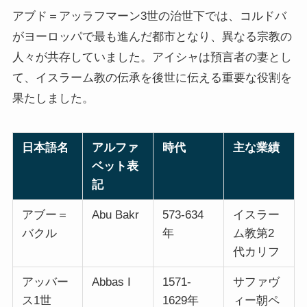
アブド＝アッラフマーン3世の治世下では、コルドバ
がヨーロッパで最も進んだ都市となり、異なる宗教の
人々が共存していました。アイシャは預言者の妻とし
て、イスラーム教の伝承を後世に伝える重要な役割を
果たしました。
日本語名
アルファ
時代
主な業績
ベット表
記
アブー＝
Abu Bakr
573-634
イスラー
バクル
年
ム教第2
代カリフ
アッバー
Abbas I
1571-
サファヴ
ス1世
1629年
ィー朝ペ