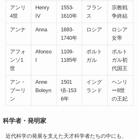
アンリ
Henry
1553-
フラン
宗教戦
4世
IV
1610年
ス
争終結
アンナ
Anna
1693-
ロシア
ロシア
1740年
女帝
アフォ
Afonso
1109-
ポルト
ポルト
ンソ1
I
1185年
ガル
ガル初
世
代国王
アン・
Anne
1501
イング
ヘンリ
ブーリ
Boleyn
頃-153
ランド
ー8世
ン
6年
の王妃
科学者・発明家
近代科学の発展を支えた天才科学者たちの中にも、