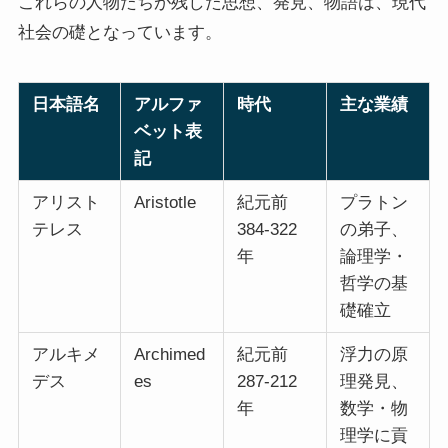
これらの人物たちが残した思想、発見、物語は、現代
社会の礎となっています。
日本語名
アルファ
時代
主な業績
ベット表
記
アリスト
Aristotle
紀元前
プラトン
テレス
384-322
の弟子、
年
論理学・
哲学の基
礎確立
アルキメ
Archimed
紀元前
浮力の原
デス
es
287-212
理発見、
年
数学・物
理学に貢