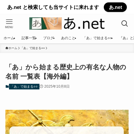
あ.net と検索しても当サイトに来れます
あ.net
MENU
ホーム
記事一覧
ブログ
あのこと
「あ」で始まる○○
『あ』と
ホーム
「あ」で始まる○○
「あ」から始まる歴史上の有名な人物の
名前 一覧表【海外編】
2025年10月8日
「あ」で始まる○○