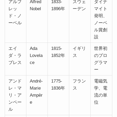
アルフ
Alfred
1833-
スウェ
ダイナ
レッ
Nobel
1896年
ーデン
マイト
ド・ノ
発明、
ーベル
ノーベ
ル賞創
設
エイ
Ada
1815-
イギリ
世界初
ダ・ラ
Lovela
1852年
ス
のプロ
ブレス
ce
グラマ
ー
アンド
André-
1775-
フラン
電磁気
レ・マ
Marie
1836年
ス
学、電
リ・ア
Ampèr
流の単
ンペー
e
位
ル